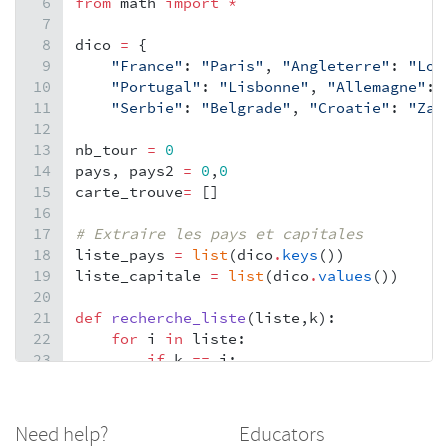
6
from
math
import
*
7
8
dico
=
 {
9
"France"
: 
"Paris"
, 
"Angleterre"
: 
"Lon
10
"Portugal"
: 
"Lisbonne"
, 
"Allemagne"
: 
11
"Serbie"
: 
"Belgrade"
, 
"Croatie"
: 
"Zag
12
13
nb_tour
=
0
14
pays
, 
pays2
=
0
,
0
15
carte_trouve
=
 []
16
17
# Extraire les pays et capitales
18
liste_pays
=
list
(
dico
.
keys
())
19
liste_capitale
=
list
(
dico
.
values
())
20
21
def
recherche_liste
(
liste
,
k
):
22
for
i
in
liste
:
23
if
k
==
i
:
24
return
True
25
26
def
paire
(
pays
,
pays2
):
Need help?
Educators
27
for
i
in
dico
.
items
():