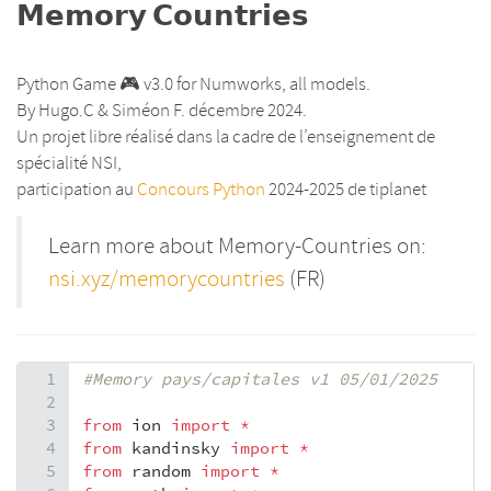
𝗠𝗲𝗺𝗼𝗿𝘆 𝗖𝗼𝘂𝗻𝘁𝗿𝗶𝗲𝘀
Python Game 🎮 v3.0 for Numworks, all models.
By Hugo.C & Siméon F. décembre 2024.
Un projet libre réalisé dans la cadre de l’enseignement de
spécialité NSI,
participation au
Concours Python
2024-2025 de tiplanet
Learn more about Memory-Countries on:
nsi.xyz/memorycountries
(FR)
1
#Memory pays/capitales v1 05/01/2025
2
3
from
ion
import
*
4
from
kandinsky
import
*
5
from
random
import
*