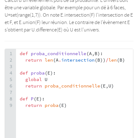
Calcul d’un évènement puis de sa probabilité. L’univers doit
être une variable globale. Par exemple pour un dé à 6 faces,
U=set(range(1,7)). On note E.intersection(F) l’intersection de E
et F, et E.union(F) leur réunion. Le contraire de l’évènement E
s’obtient par U.difference(E) où U est l’univers.
1
def
proba_conditionnelle
(
A
,
B
):
2
return
len
(
A
.
intersection
(
B
))
/
len
(
B
)
3
4
def
proba
(
E
):
5
global
U
6
return
proba_conditionnelle
(
E
,
U
)
7
8
def
P
(
E
):
9
return
proba
(
E
)